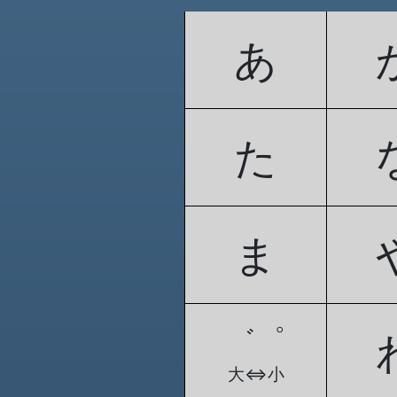
あ
た
ま
゛゜
大⇔小