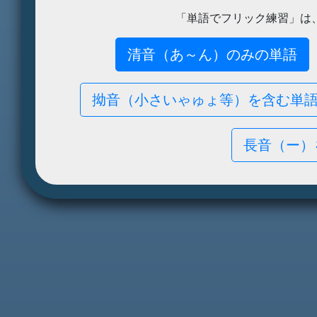
「単語でフリック練習」は
清音（あ～ん）のみの単語
拗音（小さいゃゅょ等）を含む単
長音（ー）