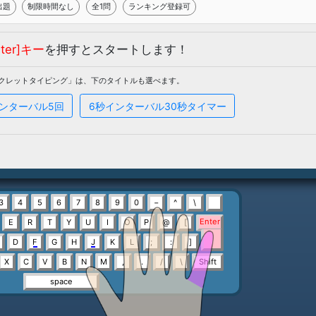
全1問です
クレットタイピング：ようこそ！
ランダム出題
制限時間なし
全1問
[Enter]キー
を押すとスタ
「シークレットタイピング」は、下のタイ
１回
6秒インターバル5回
6秒イン