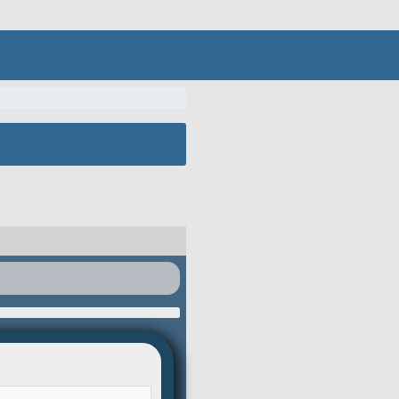
キーボード縮小
1
コンボLv.