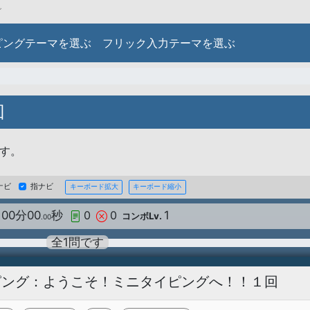
グ
ピングテーマを選ぶ
フリック入力テーマを選ぶ
回
す。
キーナビ
指ナビ
キーボード拡大
00分00
秒
0
0
.00