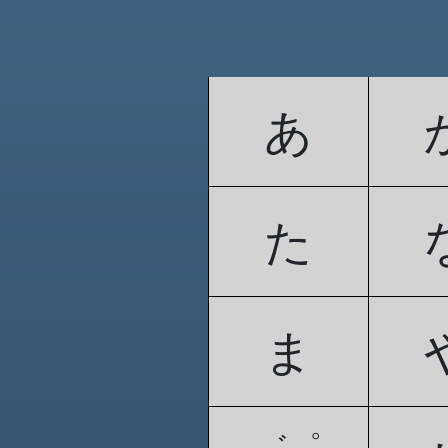
あ
た
ま
゛゜