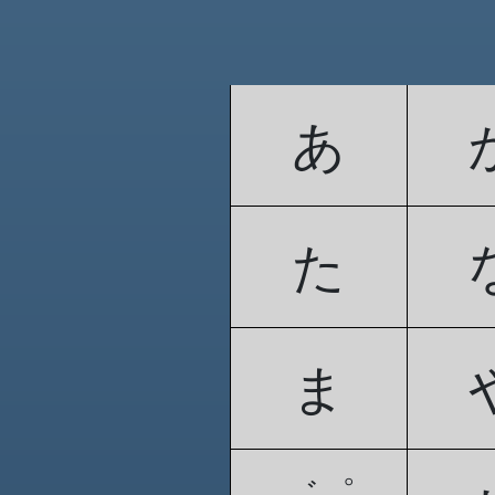
あ
た
ま
゛゜