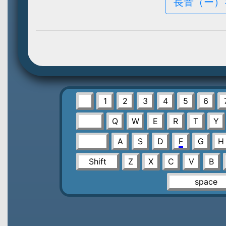
長音（ー）
1
2
3
4
5
6
Q
W
E
R
T
Y
A
S
D
F
G
H
Shift
Z
X
C
V
B
space