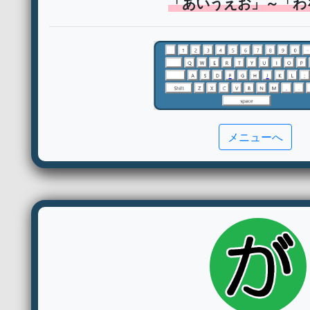
「あいうえお」～「わ
メニューへ