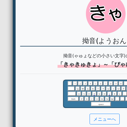
拗音(ようおん
拗音(ゃゅょなどの小さい文字)
「きゃきゅきょ」～「ぴゃ
メニューへ