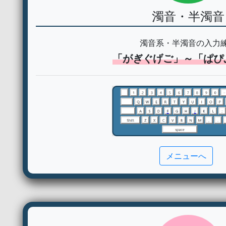
濁音・半濁音
濁音系・半濁音の入力
「がぎぐげご」～「ぱぴ
メニューへ