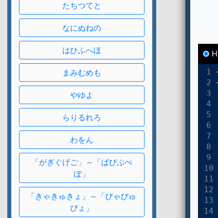
たちつてと
なにぬねの
はひふへほ
まみむめも
やゆよ
らりるれろ
わをん
「がぎぐげご」～「ぱぴぷぺ
ぽ」
「きゃきゅきょ」～「ぴゃぴゅ
ぴょ」