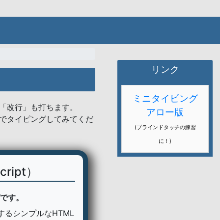
リンク
ミニタイピング
「改行」も打ちます。
アロー版
でタイピングしてみてくだ
(ブラインドタッチの練習
に！)
ript）
です。
るシンプルなHTML