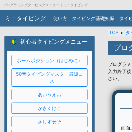
プログラミングタイピングメニュー｜ミニタイピング
ミニタイピング
使い方
タイピング基礎知識
タイ
TOP
タ
初心者タイピングメニュー
プロ
ホームポジション（はじめに）
プログラミ
入力終了後
50音タイピングマスター最短コ
さい。
ース
あいうえお
かきくけこ
さしすせそ
画面