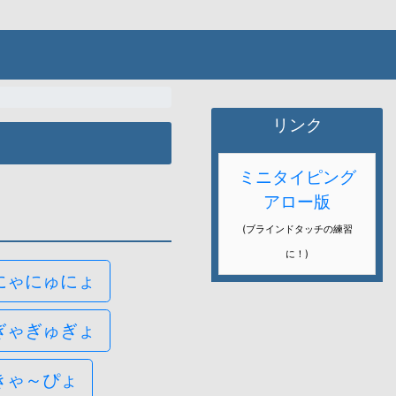
リンク
ミニタイピング
アロー版
(ブラインドタッチの練習
に！)
にゃにゅにょ
ぎゃぎゅぎょ
きゃ～ぴょ