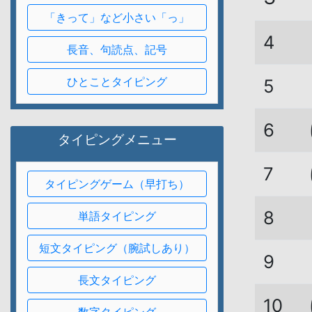
「きって」など小さい「っ」
4
長音、句読点、記号
ひとことタイピング
5
6
タイピングメニュー
7
タイピングゲーム（早打ち）
8
単語タイピング
短文タイピング（腕試しあり）
9
長文タイピング
10