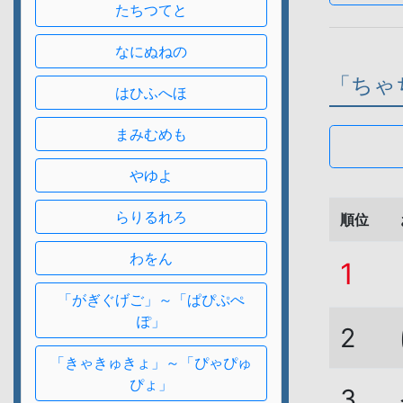
たちつてと
なにぬねの
「ちゃ
はひふへほ
まみむめも
やゆよ
らりるれろ
順位
わをん
1
「がぎぐげご」～「ぱぴぷぺ
ぽ」
2
「きゃきゅきょ」～「ぴゃぴゅ
ぴょ」
3