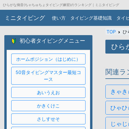
ひらがな拗音(ちゃちゅちょタイピング練習)のランキング｜ミニタイピング
ミニタイピング
使い方
タイピング基礎知識
タイ
TOP
ひ
初心者タイピングメニュー
ひら
ホームポジション（はじめに）
関連ラ
50音タイピングマスター最短コ
ース
きゃき
あいうえお
かきくけこ
ひゃひ
さしすせそ
じゃじ