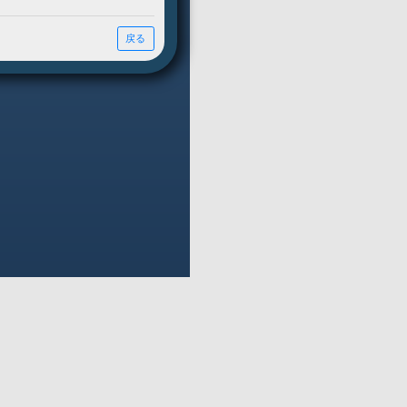
キーボード縮小
1
コンボLv.
タイピング練習
字
ランキング登録可
ートします！
選べます。