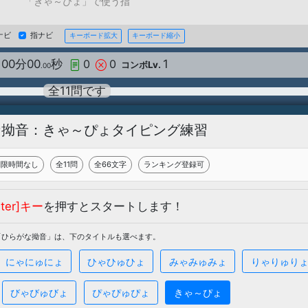
「きゃ～ぴょ」で使う指