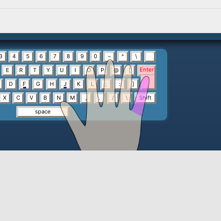
キーナビ
指ナビ
キーボード拡大
00分00
秒
0
0
.00
全11問です
ひらがな拗音：きゃ～ぴょ
順番出題
制限時間なし
全11問
全66文
[Enter]キー
を押すとスタ
「ひらがな拗音」は、下のタイトルも