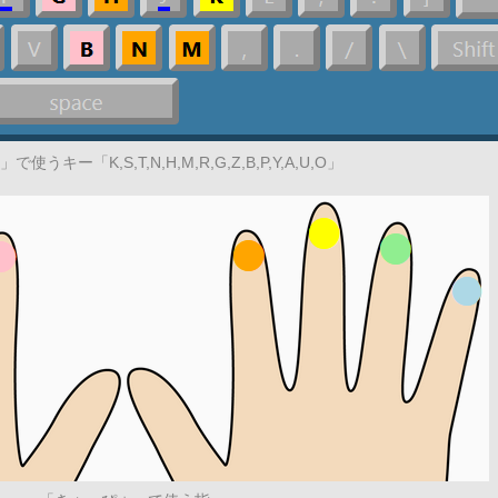
うキー「K,S,T,N,H,M,R,G,Z,B,P,Y,A,U,O」