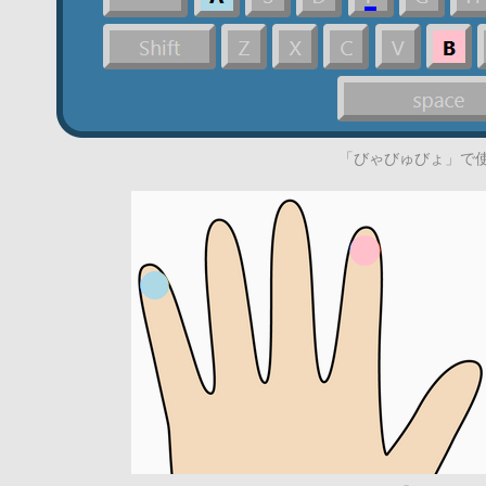
「びゃびゅびょ」で使うキ