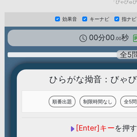
「びゃびゅび
効果音
キーナビ
指ナビ
00分00
秒
.00
全5
ひらがな拗音：びゃび
順番出題
制限時間なし
全5問
[Enter]キー
を押