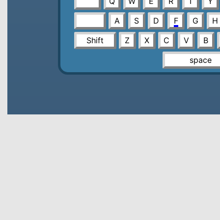
Q
W
E
R
T
Y
A
S
D
F
G
H
Shift
Z
X
C
V
B
space