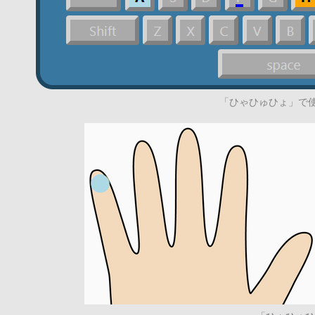
「ひゃひゅひょ」で使うキ