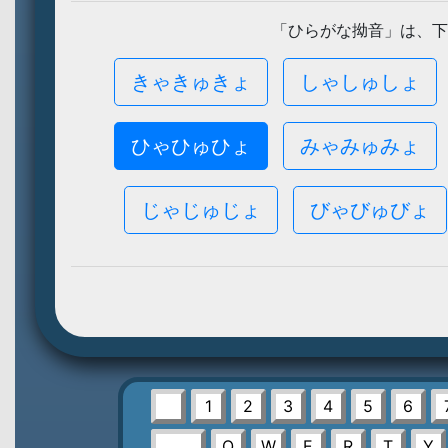
「ひらがな拗音」は、下
きゃきゅきょ
しゃしゅしょ
ひゃひゅひょ
みゃみゅみょ
じゃじゅじょ
びゃびゅびょ
1
2
3
4
5
6
Q
W
E
R
T
Y