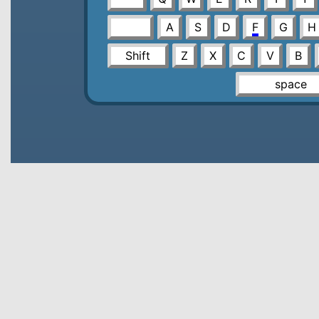
A
S
D
F
G
H
Shift
Z
X
C
V
B
space