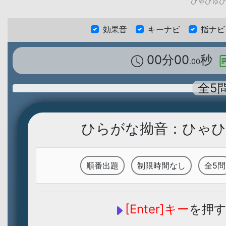
「ひゃひゅひ
効果音
キーナビ
指ナビ
00分00
秒
.00
全5
ひらがな拗音：ひゃひ
順番出題
制限時間なし
全5問
[Enter]キー
を押